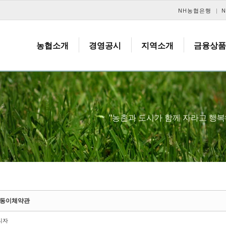
메뉴 건너뛰기
NH농협은행
농협소개
경영공시
지역소개
금융상품
"농촌과 도시가 함께 자라고 행
동이체약관
리자