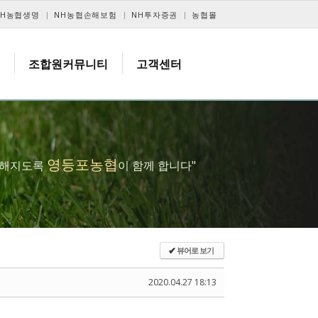
NH농협생명
NH농협손해보험
NH투자증권
농협몰
조합원커뮤니티
고객센터
영등포농협
복해지도록
이 함께 합니다"
뷰어로 보기
✔
2020.04.27 18:13