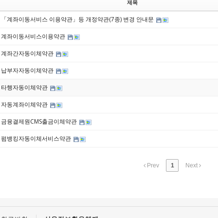
제목
「계좌이동서비스 이용약관」등 개정약관(7종) 변경 안내문
계좌이동서비스이용약관
계좌간자동이체약관
납부자자동이체약관
타행자동이체약관
자동계좌이체약관
금융결제원CMS출금이체약관
펌뱅킹자동이체서비스약관
Prev
1
Next