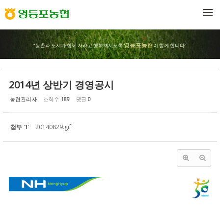
Sketchbook5, 스케치북5
Sketchbook5, 스케치북5
메뉴 건너뛰기
영등포농협
"농촌과 도시가 함께 자라고 행복해지도록
이 함께 합니다"
2014년 상반기 경영공시
농협관리자
조회 수
189
댓글
0
첨부
'
'
20140829.gif
1